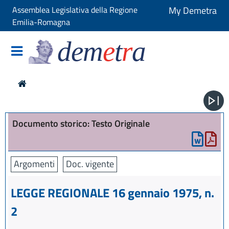
Assemblea Legislativa della Regione
My Demetra
Emilia-Romagna
dem
e
t
r
a
Documento storico: Testo Originale
Argomenti
Doc. vigente
LEGGE REGIONALE 16 gennaio 1975, n.
2