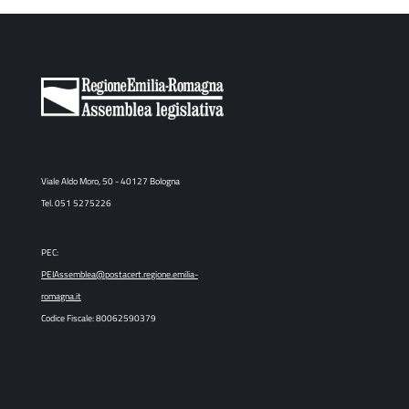
Viale Aldo Moro, 50 - 40127 Bologna
Tel. 051 5275226
PEC:
PEIAssemblea@postacert.regione.emilia-
romagna.it
Codice Fiscale: 80062590379