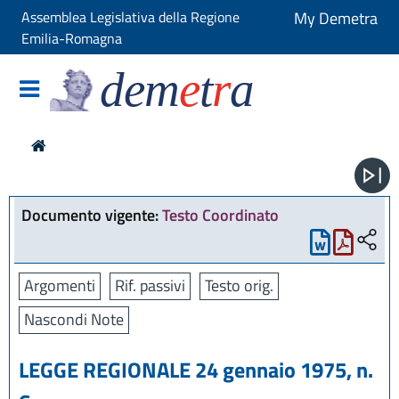
Assemblea Legislativa della Regione
My Demetra
Emilia-Romagna
dem
e
t
r
a
Documento vigente:
Testo Coordinato
Argomenti
Rif. passivi
Testo orig.
Nascondi Note
LEGGE REGIONALE 24 gennaio 1975, n.