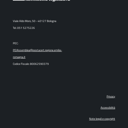
Viale Aldo Moro, 50 - 40127 Bologna
Tel. 051 5275226
PEC:
PEIAssemblea@postacert.regione.emilia-
romagna.it
Codice Fiscale: 80062590379
Privacy
Accessibilità
Note legali e copyright