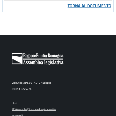
articoli 2, 4 e 5 della
TORNA AL DOCUMENTO
L.R. 13 gennaio 1978 n. 5
; gli articoli 32 e 34 dall'
art. 55 della
; gli articoli 14 e 15 dall'
art. 160 della L.R. 21 aprile 1999
n. 3
; gli articoli 1, 2, 3, 4, 5, 6, 7, 9,
12, 13, 16, 17 e 33 dall'
art. 52 della L.R. 24 marzo 2000
n. 20
; infine i Titoli II e IV nonché gli
articoli 29, 30, 31, 35, 36, 37, e
38 dall'
Viale Aldo Moro, 50 - 40127 Bologna
art. 15 della L.R. 24 marzo 2000
Tel. 051 5275226
n. 22
.
PEC:
PEIAssemblea@postacert.regione.emilia-
romagna.it