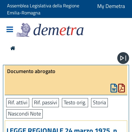
Assemblea Legislativa della Regione
My Demetra
Emilia-Romagna
dem
e
t
r
a
Documento abrogato
Rif. attivi
Rif. passivi
Testo orig.
Storia
Nascondi Note
LEGGE REGIONALE 24 marzo 1975, n.