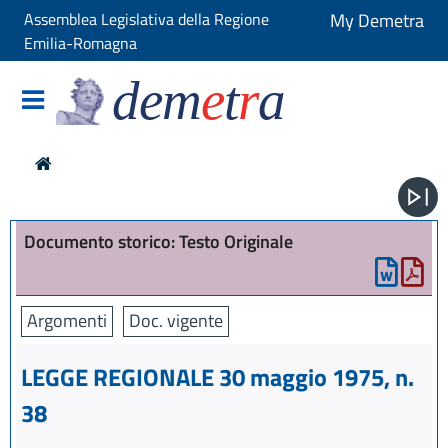
Assemblea Legislativa della Regione
My Demetra
Emilia-Romagna
dem
e
t
r
a
Documento storico: Testo Originale
Argomenti
Doc. vigente
LEGGE REGIONALE 30 maggio 1975, n.
38