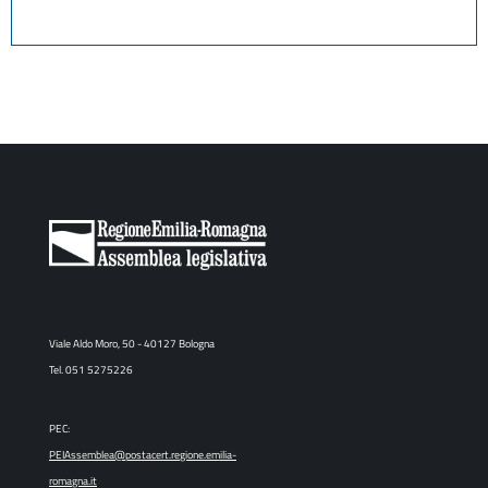
Viale Aldo Moro, 50 - 40127 Bologna
Tel. 051 5275226
PEC:
PEIAssemblea@postacert.regione.emilia-
romagna.it