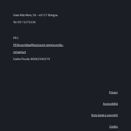
Viale Aldo Moro, 50 - 40127 Bologna
Tel. 051 5275226
PEC:
PEIAssemblea@postacert.regione.emilia-
romagna.it
Codice Fiscale: 80062590379
Privacy
Accessibilità
Note legali e copyright
Credits