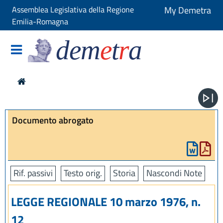
Assemblea Legislativa della Regione
My Demetra
Emilia-Romagna
dem
e
t
r
a
Documento abrogato
Rif. passivi
Testo orig.
Storia
Nascondi Note
LEGGE REGIONALE 10 marzo 1976, n.
12