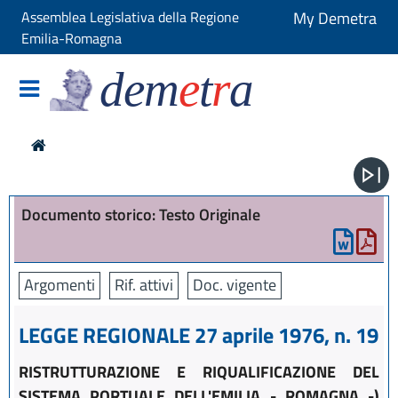
Assemblea Legislativa della Regione
My Demetra
Emilia-Romagna
dem
e
t
r
a
Documento storico: Testo Originale
Argomenti
Rif. attivi
Doc. vigente
LEGGE REGIONALE 27 aprile 1976, n. 19
RISTRUTTURAZIONE E RIQUALIFICAZIONE DEL
SISTEMA PORTUALE DELL'EMILIA - ROMAGNA -)