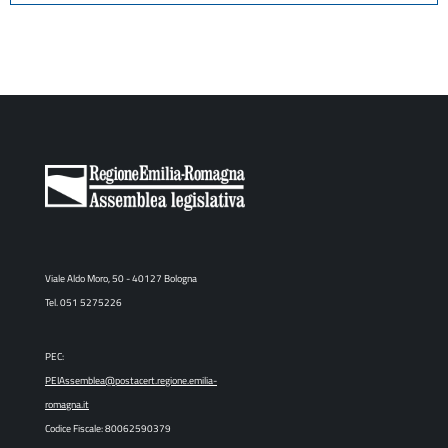
Viale Aldo Moro, 50 - 40127 Bologna
Tel. 051 5275226
PEC:
PEIAssemblea@postacert.regione.emilia-
romagna.it
Codice Fiscale: 80062590379