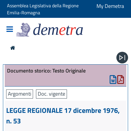
Assemblea Legislativa della Regione
My Demetra
Emilia-Romagna
dem
e
t
r
a
Documento storico: Testo Originale
Argomenti
Doc. vigente
LEGGE REGIONALE 17 dicembre 1976,
n. 53