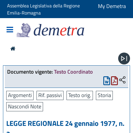
Assemblea Legislativa della Regione
My Demetra
Emilia-Romagna
dem
e
t
r
a
Documento vigente:
Testo Coordinato
Argomenti
Rif. passivi
Testo orig.
Storia
Nascondi Note
LEGGE REGIONALE 24 gennaio 1977, n.