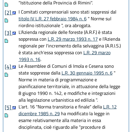
"Istituzione della Provincia di Rimini".
I Comitati comprensoriali sono stati soppressi dal
[2]
titolo IV L.R. 27 febbraio 1984 n. 6
" Norme sul
riordino istituzionale ", ora abrogata.
L'Azienda regionale delle foreste (A.R.F.) è stata
[3]
soppressa con
L.R. 29 marzo 1993 n. 17
e l'Azienda
regionale per l'incremento della selvaggina (A.R.I.S.)
è stata anch'essa soppressa con
L.R. 29 marzo
1993 n. 16
.
Le Assemblee di Comuni di Imola e Cesena sono
[4]
state soppresse dalla
L.R. 30 gennaio 1995 n. 6
"
Norme in materia di programmazione e
pianificazione territoriale, in attuazione della legge
8 giugno 1990 n. 142, e modifiche e integrazioni
alla legislazione urbanistica ed edilizia ".
L'art. 16 "Norma transitoria e finale" della
L.R. 12
[5]
dicembre 1985 n. 29
ha modificato la legge in
esame relativamente alla materia in essa
disciplinata, cioè riguardo alle "procedure di