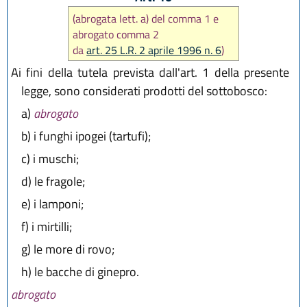
(abrogata lett. a) del comma 1 e
abrogato comma 2
da
art. 25 L.R. 2 aprile 1996 n. 6
)
Ai fini della tutela prevista dall'art. 1 della presente
legge, sono considerati prodotti del sottobosco:
a)
abrogato
b)
i funghi ipogei (tartufi);
c)
i muschi;
d)
le fragole;
e)
i lamponi;
f)
i mirtilli;
g)
le more di rovo;
h)
le bacche di ginepro.
abrogato