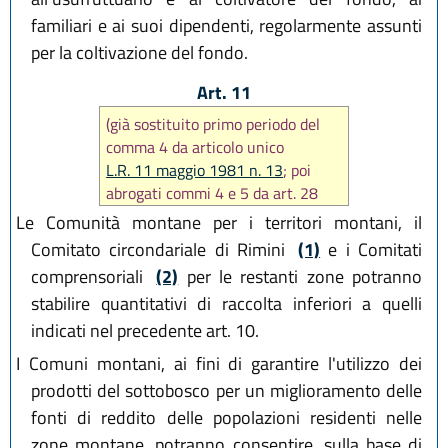
familiari e ai suoi dipendenti, regolarmente assunti
per la coltivazione del fondo.
Art. 11
(già sostituito primo periodo del
comma 4 da articolo unico
L.R. 11 maggio 1981 n. 13
; poi
abrogati commi 4 e 5 da art. 28
L.R. 2 settembre 1991 n. 24
)
Le Comunità montane per i territori montani, il
Comitato circondariale di Rimini
(1)
e i Comitati
comprensoriali
(2)
per le restanti zone potranno
stabilire quantitativi di raccolta inferiori a quelli
indicati nel precedente art. 10.
I Comuni montani, ai fini di garantire l'utilizzo dei
prodotti del sottobosco per un miglioramento delle
fonti di reddito delle popolazioni residenti nelle
zone montane, potranno consentire, sulla base di