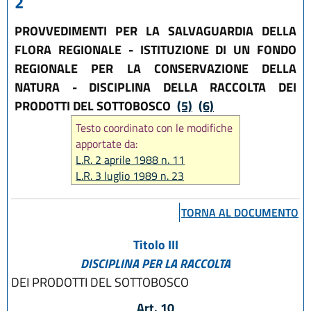
2
PROVVEDIMENTI PER LA SALVAGUARDIA DELLA
FLORA REGIONALE - ISTITUZIONE DI UN FONDO
REGIONALE PER LA CONSERVAZIONE DELLA
NATURA - DISCIPLINA DELLA RACCOLTA DEI
PRODOTTI DEL SOTTOBOSCO
(5)
(6)
Testo coordinato con le modifiche
apportate da:
L.R. 2 aprile 1988 n. 11
L.R. 3 luglio 1989 n. 23
L.R. 2 aprile 1996 n. 6
L.R. 21 aprile 1999 n. 3
TORNA AL DOCUMENTO
L.R. 13 novembre 2001 n. 38
L.R. 1 agosto 2002 n. 18
Titolo III
L.R. 26 luglio 2003 n. 15
DISCIPLINA PER LA RACCOLTA
L.R. 17 febbraio 2005 n. 6
DEI PRODOTTI DEL SOTTOBOSCO
L.R. 23 dicembre 2011 n. 24
L.R. 28 dicembre 2023, n. 20
Art. 10