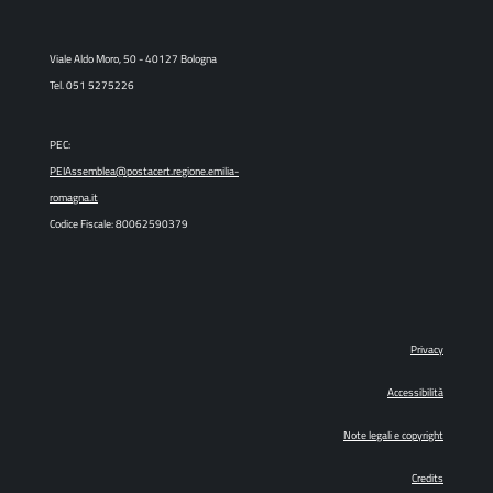
Viale Aldo Moro, 50 - 40127 Bologna
Tel. 051 5275226
PEC:
PEIAssemblea@postacert.regione.emilia-
romagna.it
Codice Fiscale: 80062590379
Privacy
Accessibilità
Note legali e copyright
Credits