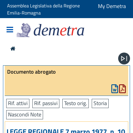
Assemblea Legislativa della Regione
My Demetra
Emilia-Romagna
dem
e
t
r
a
Documento abrogato
Rif. attivi
Rif. passivi
Testo orig.
Storia
Nascondi Note
LEGGE REGIONALE 7 marzo 1977, n. 10