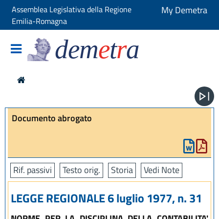
Assemblea Legislativa della Regione
My Demetra
Emilia-Romagna
dem
e
t
r
a
Documento abrogato
Rif. passivi
Testo orig.
Storia
Vedi Note
LEGGE REGIONALE 6 luglio 1977, n. 31
NORME PER LA DISCIPLINA DELLA CONTABILITA'