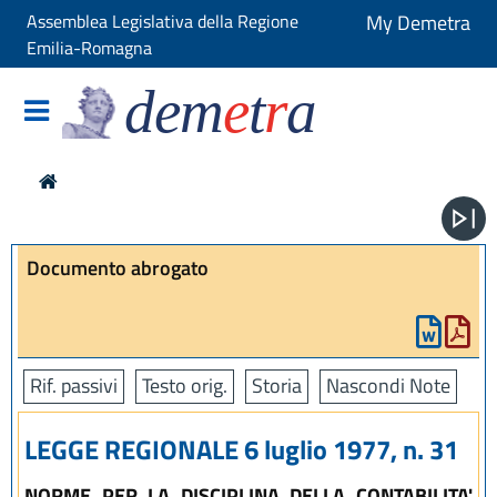
Assemblea Legislativa della Regione
My Demetra
Emilia-Romagna
dem
e
t
r
a
Documento abrogato
Rif. passivi
Testo orig.
Storia
Nascondi Note
LEGGE REGIONALE 6 luglio 1977, n. 31
NORME PER LA DISCIPLINA DELLA CONTABILITA'