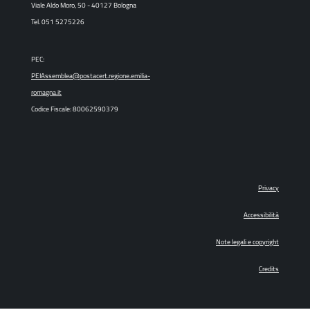
Viale Aldo Moro, 50 - 40127 Bologna
Tel. 051 5275226
PEC:
PEIAssemblea@postacert.regione.emilia-
romagna.it
Codice Fiscale: 80062590379
Privacy
Accessibilità
Note legali e copyright
Credits