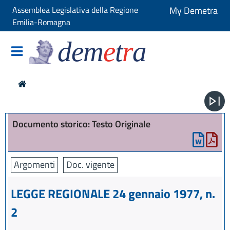
Assemblea Legislativa della Regione
My Demetra
Emilia-Romagna
dem
e
t
r
a
Documento storico: Testo Originale
Argomenti
Doc. vigente
LEGGE REGIONALE 24 gennaio 1977, n.
2