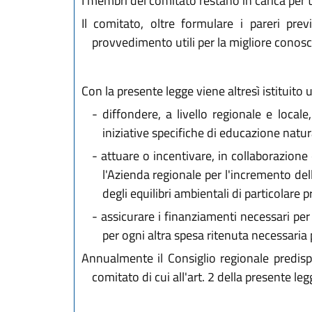
I membri del comitato restano in carica per 
Il comitato, oltre formulare i pareri prev
provvedimento utili per la migliore conosc
Con la presente legge viene altresì istituito 
-
diffondere, a livello regionale e local
iniziative specifiche di educazione natura
-
attuare o incentivare, in collaborazione co
l'Azienda regionale per l'incremento del
degli equilibri ambientali di particolare p
-
assicurare i finanziamenti necessari per 
per ogni altra spesa ritenuta necessaria 
Annualmente il Consiglio regionale predispor
comitato di cui all'art. 2 della presente leg