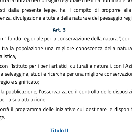
tutta la durata del consiglio regionale che li ha nominati e 
isti dalla presente legge, ha il compito di proporre alla
enza, divulgazione e tutela della natura e del paesaggio regi
Art. 3
un " fondo regionale per la conservazione della natura ", con 
e, tra la popolazione una migliore conoscenza della natur
listica;
n l'Istituto per i beni artistici, culturali e naturali, con l'
la selvaggina, studi e ricerche per una migliore conservazio
regio e significato;
la pubblicazione, l'osservanza ed il controllo delle disposiz
per la sua attuazione.
rà il programma delle iniziative cui destinare le disponibi
ge.
Titolo II