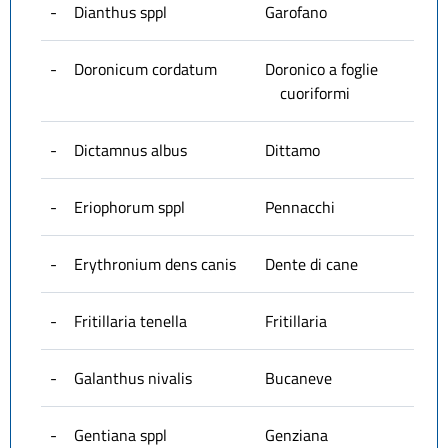
-
Dianthus sppl
Garofano
-
Doronicum cordatum
Doronico a foglie
cuoriformi
-
Dictamnus albus
Dittamo
-
Eriophorum sppl
Pennacchi
-
Erythronium dens canis
Dente di cane
-
Fritillaria tenella
Fritillaria
-
Galanthus nivalis
Bucaneve
-
Gentiana sppl
Genziana