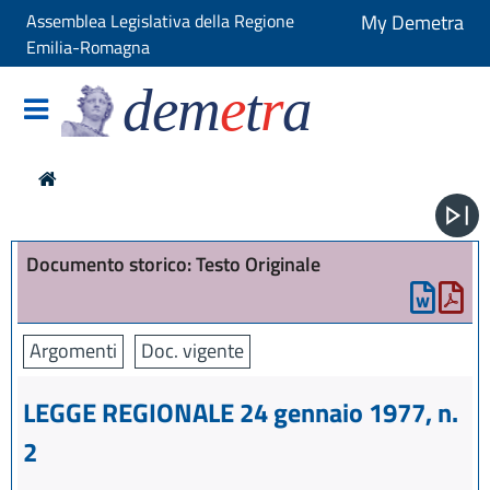
Assemblea Legislativa della Regione
My Demetra
Emilia-Romagna
dem
e
t
r
a
Documento storico: Testo Originale
Argomenti
Doc. vigente
LEGGE REGIONALE 24 gennaio 1977, n.
2