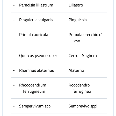
-
Paradisia liliastrum
Liliastro
-
Pinguicula vulgaris
Pinguicola
-
Primula auricula
Primula orecchio d'
orso
-
Quercus pseudosuber
Cerro - Sughera
-
Rhamnus alaternus
Alaterno
-
Rhododendrum
Rododendro
ferrugineum
ferrugineo
-
Sempervivum sppl
Semprevivo sppl