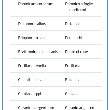
-
Doronicum cordatum
Doronico a foglie
cuoriformi
-
Dictamnus albus
Dittamo
-
Eriophorum sppl
Pennacchi
-
Erythronium dens canis
Dente di cane
-
Fritillaria tenella
Fritillaria
-
Galanthus nivalis
Bucaneve
-
Gentiana sppl
Genziana
-
Geranium argenteum
Geranio argenteo