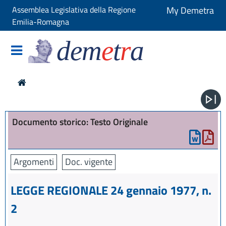
Assemblea Legislativa della Regione
My Demetra
Emilia-Romagna
dem
e
t
r
a
Documento storico: Testo Originale
Argomenti
Doc. vigente
LEGGE REGIONALE 24 gennaio 1977, n.
2