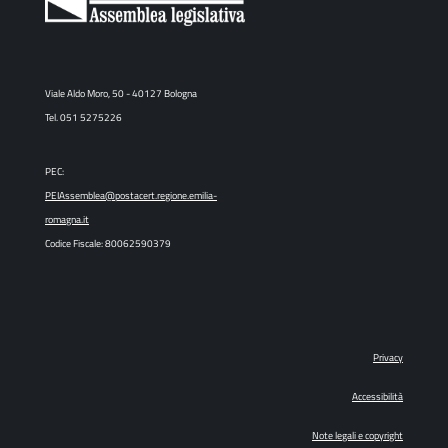
Viale Aldo Moro, 50 - 40127 Bologna
Tel. 051 5275226
PEC:
PEIAssemblea@postacert.regione.emilia-
romagna.it
Codice Fiscale: 80062590379
Privacy
Accessibilità
Note legali e copyright