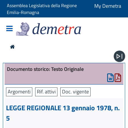
Assemblea Legislativa della Regione
My Demetra
Emilia-Romagna
dem
e
t
r
a
Documento storico: Testo Originale
Argomenti
Rif. attivi
Doc. vigente
LEGGE REGIONALE 13 gennaio 1978, n.
5