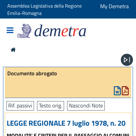
Assemblea Legislativa della Regione
My Demetra
Emilia-Romagna
dem
e
t
r
a
Documento abrogato
Rif. passivi
Testo orig.
Nascondi Note
LEGGE REGIONALE 7 luglio 1978, n. 20
MODALITA' E CRITERI PER IL PASSAGGIO AI COMUNI