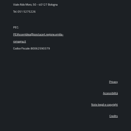
Viale Aldo Moro, 50 - 40127 Bologna
Tel. 051 5275226
PEC:
PEIAssemblea@postacert.regione.emilia-
romagna.it
Codice Fiscale: 80062590379
Privacy
Accessibilità
Note legali e copyright
Credits