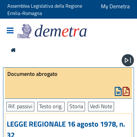
Assemblea Legislativa della Regione
My Demetra
Emilia-Romagna
dem
e
t
r
a
Documento abrogato
Rif. passivi
Testo orig.
Storia
Vedi Note
LEGGE REGIONALE 16 agosto 1978, n.
32