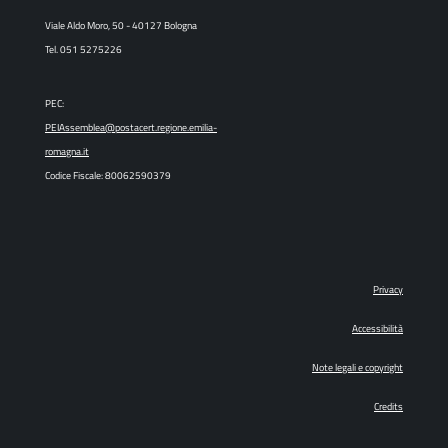
Viale Aldo Moro, 50 - 40127 Bologna
Tel. 051 5275226
PEC:
PEIAssemblea@postacert.regione.emilia-
romagna.it
Codice Fiscale: 80062590379
Privacy
Accessibilità
Note legali e copyright
Credits