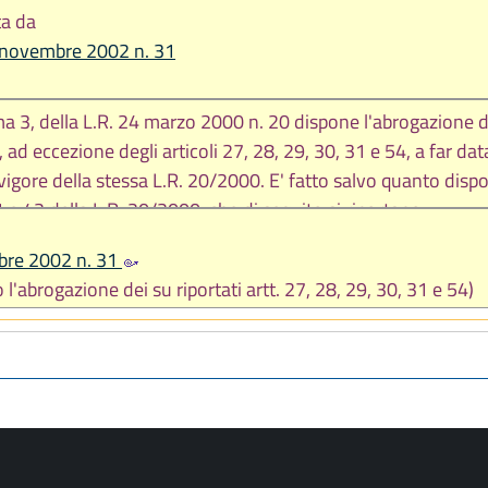
ta da
5 novembre 2002 n. 31
ma 3, della L.R. 24 marzo 2000 n. 20 dispone l'abrogazione d
 ad eccezione degli articoli 27, 28, 29, 30, 31 e 54, a far dat
 vigore della stessa L.R. 20/2000. E' fatto salvo quanto disp
41 e 42 della L.R. 20/2000, che di seguito si riportano:
bre 2002 n. 31
i strumenti urbanistici vigenti e loro modificazioni
 l'abrogazione dei su riportati artt. 27, 28, 29, 30, 31 e 54)
provazione del PSC, del RUE e del POC in conformità alla pre
i danno attuazione alle previsioni contenute nei vigenti pian
rali.
 in vigore della presente legge e fino all'approvazione del PS
 possono essere adottati e approvati i seguenti strumenti
ondo le disposizioni previste dalla legislazione nazionale e d
gente: a) i piani attuativi dei piani regolatori comunali vigen