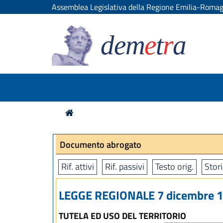
Assemblea Legislativa della Regione Emilia-Roma
dem
e
t
r
a
Documento abrogato
Rif. attivi
Rif. passivi
Testo orig.
Stori
LEGGE REGIONALE 7 dicembre 19
TUTELA ED USO DEL TERRITORIO