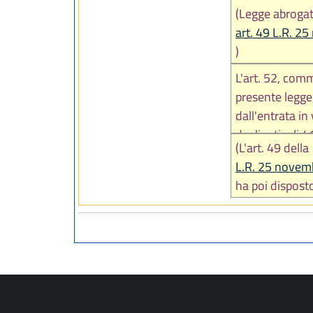
(Legge abroga
art. 49 L.R. 2
)
L'art. 52, com
presente legge,
dall'entrata in
dagli articoli 
(L'art. 49 della
"Art. 41
L.R. 25 novem
Attuazione degl
ha poi disposto
1. Fino all'ap
legge, i Comun
regolatori gene
2. Dall'entrata
RUE e del POC,
urbanistici sec
regionale previ