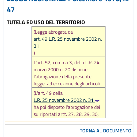
47
TUTELA ED USO DEL TERRITORIO
(Legge abrogata da
art. 49 L.R. 25 novembre 2002 n.
31
)
L'art. 52, comma 3, della L.R. 24
marzo 2000 n. 20 dispone
l'abrogazione della presente
legge, ad eccezione degli articoli
27, 28, 29, 30, 31 e 54, a far
(L'art. 49 della
data dall'entrata in vigore della
L.R. 25 novembre 2002 n. 31
stessa L.R. 20/2000. E' fatto
ha poi disposto l'abrogazione dei
salvo quanto disposto dagli
su riportati artt. 27, 28, 29, 30,
articoli 41 e 42 della L.R.
31 e 54)
20/2000, che di seguito si
TORNA AL DOCUMENTO
riportano: