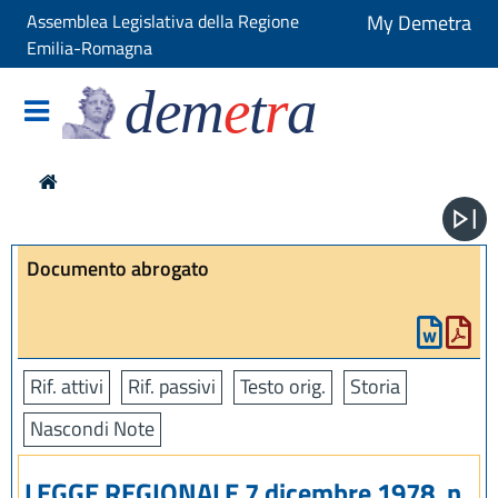
Assemblea Legislativa della Regione
My Demetra
Emilia-Romagna
dem
e
t
r
a
Documento abrogato
Rif. attivi
Rif. passivi
Testo orig.
Storia
Nascondi Note
LEGGE REGIONALE 7 dicembre 1978, n.