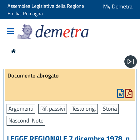
Assemblea Legislativa della Regione
My Demetra
Emilia-Romagna
dem
e
t
r
a
Documento abrogato
Argomenti
Rif. passivi
Testo orig.
Storia
Nascondi Note
LEGGE REGIONALE 7 dicembre 1978, n.