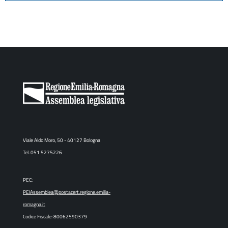
Viale Aldo Moro, 50 - 40127 Bologna
Tel. 051 5275226
PEC:
PEIAssemblea@postacert.regione.emilia-
romagna.it
Codice Fiscale: 80062590379