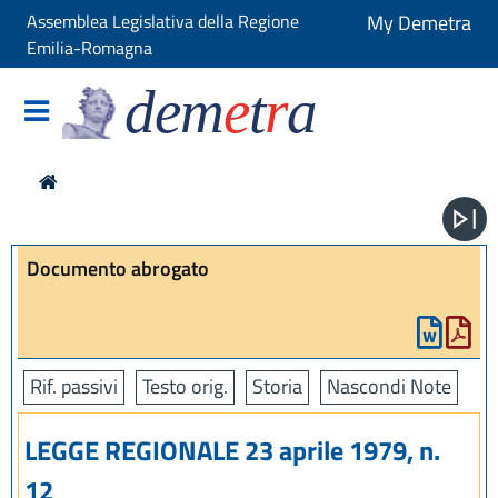
Assemblea Legislativa della Regione
My Demetra
Emilia-Romagna
dem
e
t
r
a
Documento abrogato
Rif. passivi
Testo orig.
Storia
Nascondi Note
LEGGE REGIONALE 23 aprile 1979, n.
12