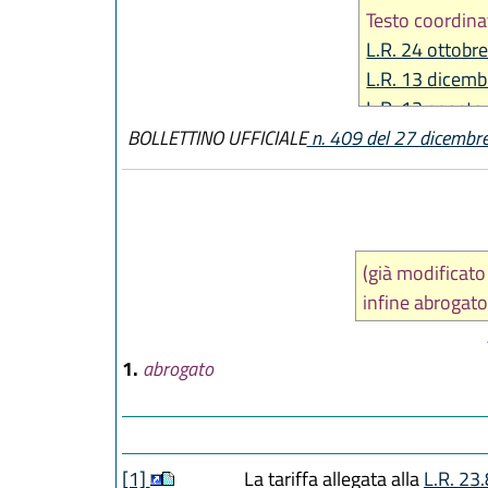
Testo coordina
L.R. 24 ottobr
L.R. 13 dicemb
L.R. 13 agosto
BOLLETTINO UFFICIALE
n. 409 del 27 dicembr
L.R. 22 dicemb
L.R. 27 dicemb
(già modificat
infine abrogat
1.
abrogato
[1]
La tariffa allegata alla
L.R. 23