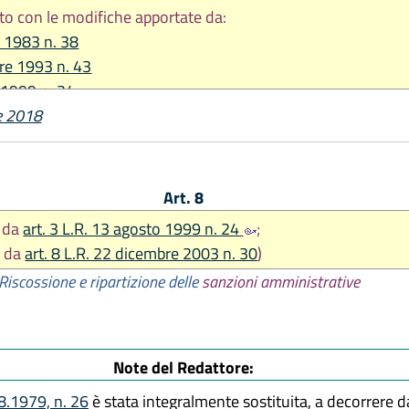
to con le modifiche apportate da:
e 1983 n. 38
re 1993 n. 43
 1999 n. 24
e 2018
re 2003 n. 30
re 2018, n. 24
Art. 8
o da
art. 3 L.R. 13 agosto 1999 n. 24
;
o da
art. 8 L.R. 22 dicembre 2003 n. 30
)
Riscossione e ripartizione delle
sanzioni amministrative
Note del Redattore:
.8.1979, n. 26
è stata integralmente sostituita, a decorrere 