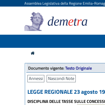
Assemblea Legislativa della Regione Emilia-Roma
dem
e
t
r
a
Documento vigente:
Testo Originale
Annessi
Nascondi Note
LEGGE REGIONALE 23 agosto 197
DISCIPLINA DELLE TASSE SULLE CONCESS