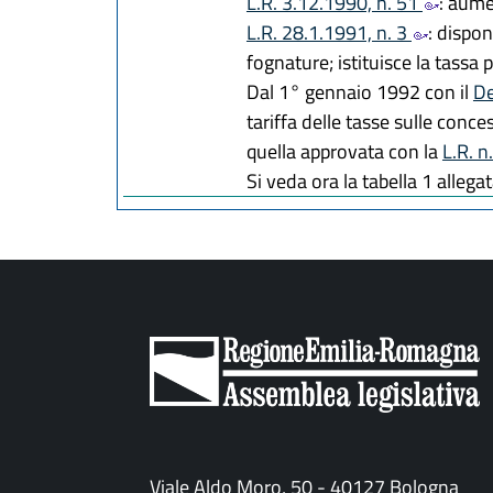
L.R. 3.12.1990, n. 51
: aume
L.R. 28.1.1991, n. 3
: dispon
fognature; istituisce la tassa pe
Dal 1° gennaio 1992 con il
De
tariffa delle tasse sulle conce
quella approvata con la
L.R. n
Si veda ora la tabella 1 allegat
Viale Aldo Moro, 50 - 40127 Bologna