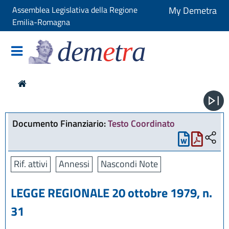
Assemblea Legislativa della Regione
My Demetra
Emilia-Romagna
dem
e
t
r
a
Documento Finanziario:
Testo Coordinato
Rif. attivi
Annessi
Nascondi Note
LEGGE REGIONALE 20 ottobre 1979, n.
31