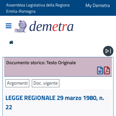
Assemblea Legislativa della Regione
My Demetra
Emilia-Romagna
dem
e
t
r
a
Documento storico: Testo Originale
Argomenti
Doc. vigente
LEGGE REGIONALE 29 marzo 1980, n.
22