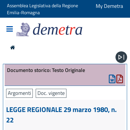
Assemblea Legislativa della Regione
My Demetra
Emilia-Romagna
dem
e
t
r
a
Documento storico: Testo Originale
Argomenti
Doc. vigente
LEGGE REGIONALE 29 marzo 1980, n.
22