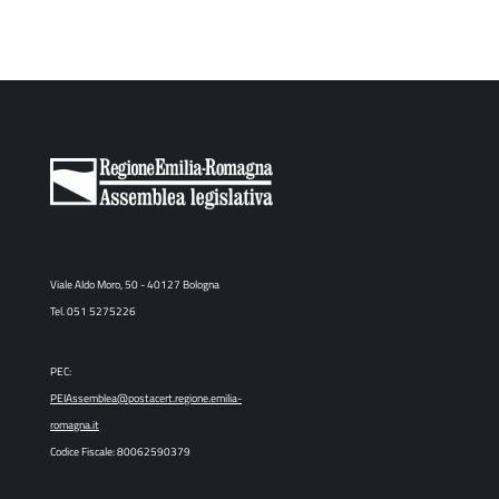
Viale Aldo Moro, 50 - 40127 Bologna
Tel. 051 5275226
PEC:
PEIAssemblea@postacert.regione.emilia-
romagna.it
Codice Fiscale: 80062590379