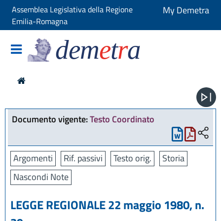
Assemblea Legislativa della Regione
My Demetra
Emilia-Romagna
dem
e
t
r
a
Documento vigente:
Testo Coordinato
Argomenti
Rif. passivi
Testo orig.
Storia
Nascondi Note
LEGGE REGIONALE 22 maggio 1980, n.