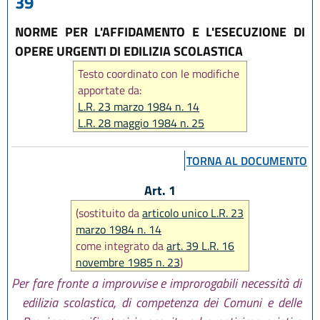
39
NORME PER L'AFFIDAMENTO E L'ESECUZIONE DI
OPERE URGENTI DI EDILIZIA SCOLASTICA
Testo coordinato con le modifiche
apportate da:
L.R. 23 marzo 1984 n. 14
L.R. 28 maggio 1984 n. 25
L.R. 16 novembre 1985 n. 23
L.R. 4 novembre 1991 n. 26
TORNA AL DOCUMENTO
L.R. 9 novembre 1995 n. 55
L.R. 21 dicembre 2012 n. 19
Art. 1
L.R. 20 maggio 2021, n. 5
(sostituito da
articolo unico L.R. 23
marzo 1984 n. 14
come integrato da
art. 39 L.R. 16
novembre 1985 n. 23
)
Per fare fronte a improvvise e improrogabili necessità di
edilizia scolastica, di competenza dei Comuni e delle