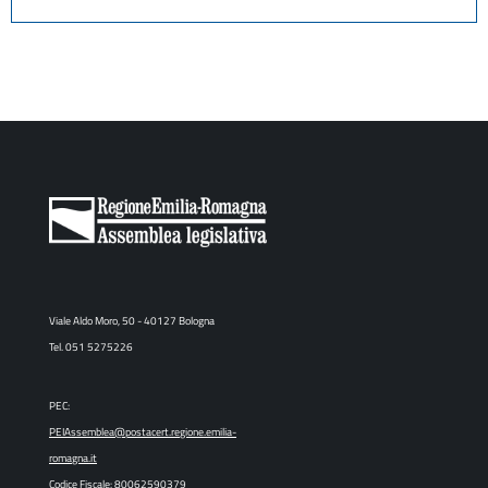
Viale Aldo Moro, 50 - 40127 Bologna
Tel. 051 5275226
PEC:
PEIAssemblea@postacert.regione.emilia-
romagna.it
Codice Fiscale: 80062590379