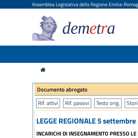
Assemblea Legislativa della Regione Emilia-Roma
dem
e
t
r
a
Documento abrogato
Rif. attivi
Rif. passivi
Testo orig.
Stori
LEGGE REGIONALE 5 settembre 1
INCARICHI DI INSEGNAMENTO PRESSO LE