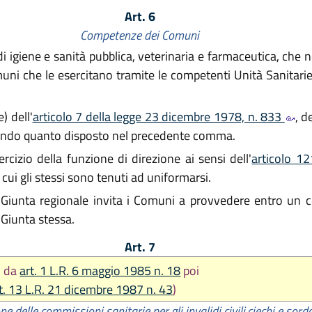
Art. 6
Competenze dei Comuni
di igiene e sanità pubblica, veterinaria e farmaceutica, ch
omuni che le esercitano tramite le competenti Unità Sanitari
e) dell'
articolo 7 della legge 23 dicembre 1978, n. 833
, d
ondo quanto disposto nel precedente comma.
ercizio della funzione di direzione ai sensi dell'
articolo 12
cui gli stessi sono tenuti ad uniformarsi.
la Giunta regionale invita i Comuni a provvedere entro un 
Giunta stessa.
Art. 7
o da
art. 1 L.R. 6 maggio 1985 n. 18
poi
t. 13 L.R. 21 dicembre 1987 n. 43
)
 delle commissioni sanitarie per gli invalidi civili,
ciechi e sor