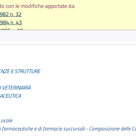
to con le modifiche apportate da:
1982 n. 32
1984 n. 43
1985 n. 18
re 1987 n. 43
1990 n. 33
1999 n. 3
bre 2001 n. 38
ENZE E STRUTTURE
bre 2002 n. 31
I VETERINARIA
MACEUTICA
Locale
i farmaceutiche e di farmacie succursali - Composizione delle C