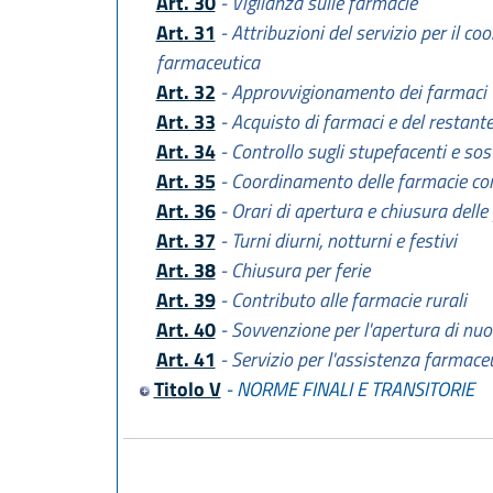
Art. 30
- Vigilanza sulle farmacie
Art. 31
- Attribuzioni del servizio per il co
farmaceutica
Art. 32
- Approvvigionamento dei farmaci
Art. 33
- Acquisto di farmaci e del restante
Art. 34
- Controllo sugli stupefacenti e so
Art. 35
- Coordinamento delle farmacie con i
Art. 36
- Orari di apertura e chiusura delle
Art. 37
- Turni diurni, notturni e festivi
Art. 38
- Chiusura per ferie
Art. 39
- Contributo alle farmacie rurali
Art. 40
- Sovvenzione per l'apertura di nuo
Art. 41
- Servizio per l'assistenza farmaceu
Titolo V
- NORME FINALI E TRANSITORIE