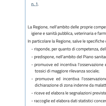
n. 1
.
La Regione, nell'ambito delle proprie compet
igiene e sanità pubblica, veterinaria e far
In particolare la Regione, salve le specifiche 
-
risponde, per quanto di competenza, dell'
-
predispone, nell'ambito del Piano sanitar
-
promuove ed incentiva l'osservazione ep
tossici di maggiore rilevanza sociale;
-
promuove ed incentiva l'osservazione
dichiarazione di zona indenne da malatti
-
riceve ed elabora le segnalazioni previste
-
raccoglie ed elabora dati statistici concern