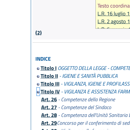
Testo coordina
L.R. 16 luglio 
L.R. 2 agosto 
L.R. 6 maggio 
(2)
L.R. 21 dicemb
L.R. 26 aprile 
L.R. 21 aprile 
INDICE
L.R. 13 novem
Titolo I
OGGETTO DELLA LEGGE - COMPET
L.R. 25 novem
Titolo II
- IGIENE E SANITÀ PUBBLICA
Titolo III
- VIGILANZA, IGIENE E PROFILASS
Titolo IV
- VIGILANZA E ASSISTENZA FAR
Art. 26
- Competenze della Regione
Art. 27
- Competenze del Sindaco
Art. 28
- Competenza dell'Unità Sanitaria 
Art. 29
Concorso per il conferimento di sed