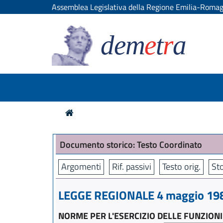
Assemblea Legislativa della Regione Emilia-Roma
dem
e
t
r
a
Documento storico: Testo Coordinato
Argomenti
Rif. passivi
Testo orig.
Sto
LEGGE REGIONALE 4 maggio 1982
NORME PER L'ESERCIZIO DELLE FUNZIONI