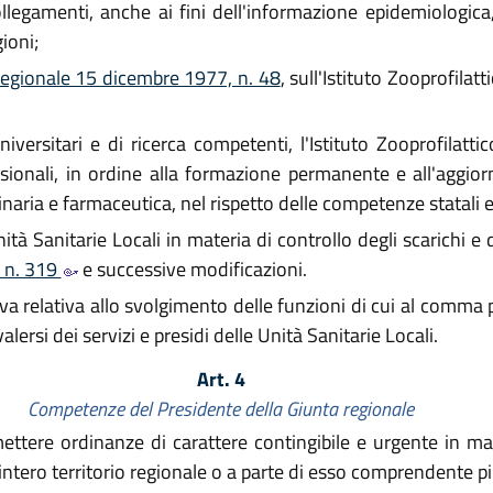
egamenti, anche ai fini dell'informazione epidemiologica, 
ioni;
regionale 15 dicembre 1977, n. 48
, sull'Istituto Zooprofila
i universitari e di ricerca competenti, l'Istituto Zooprofila
ssionali, in ordine alla formazione permanente e all'aggi
erinaria e farmaceutica, nel rispetto delle competenze statal
tà Sanitarie Locali in materia di controllo degli scarichi e d
, n. 319
e successive modificazioni.
tiva relativa allo svolgimento delle funzioni di cui al comma 
alersi dei servizi e presidi delle Unità Sanitarie Locali.
Art. 4
Competenze del Presidente della Giunta regionale
ettere ordinanze di carattere contingibile e urgente in mat
ll'intero territorio regionale o a parte di esso comprendente 