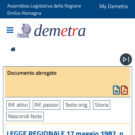
Assemblea Legislativa della Regione
My Demetra
Emilia-Romagna
dem
e
t
r
a
Documento abrogato
Rif. attivi
Rif. passivi
Testo orig.
Storia
Nascondi Note
LEGGE REGIONALE 17 maggio 1982, n.