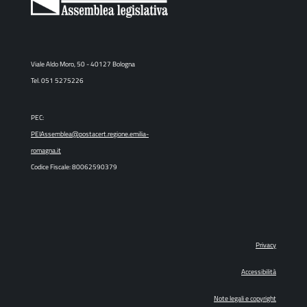
Viale Aldo Moro, 50 - 40127 Bologna
Tel. 051 5275226
PEC:
PEIAssemblea@postacert.regione.emilia-
romagna.it
Codice Fiscale: 80062590379
Privacy
Accessibilità
Note legali e copyright