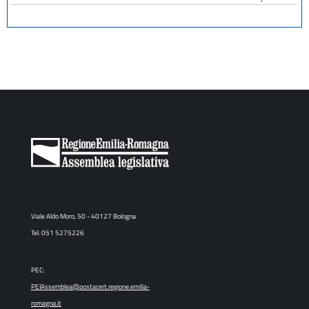
Viale Aldo Moro, 50 - 40127 Bologna
Tel. 051 5275226
PEC:
PEIAssemblea@postacert.regione.emilia-
romagna.it