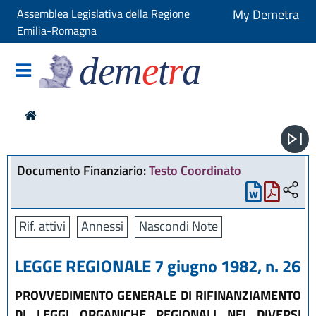
Assemblea Legislativa della Regione
My Demetra
Emilia-Romagna
dem
e
t
r
a
Documento Finanziario:
Testo Coordinato
Rif. attivi
Annessi
Nascondi Note
LEGGE REGIONALE 7 giugno 1982, n. 26
PROVVEDIMENTO GENERALE DI RIFINANZIAMENTO
DI LEGGI ORGANICHE REGIONALI NEI DIVERSI