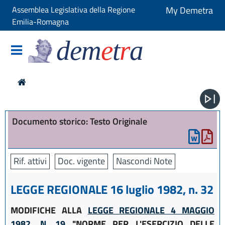
Assemblea Legislativa della Regione
My Demetra
Emilia-Romagna
dem
e
t
r
a
Documento storico: Testo Originale
Rif. attivi
Doc. vigente
Nascondi Note
LEGGE REGIONALE 16 luglio 1982, n. 32
MODIFICHE ALLA
LEGGE REGIONALE 4 MAGGIO
1982, N. 19
"NORME PER L'ESERCIZIO DELLE