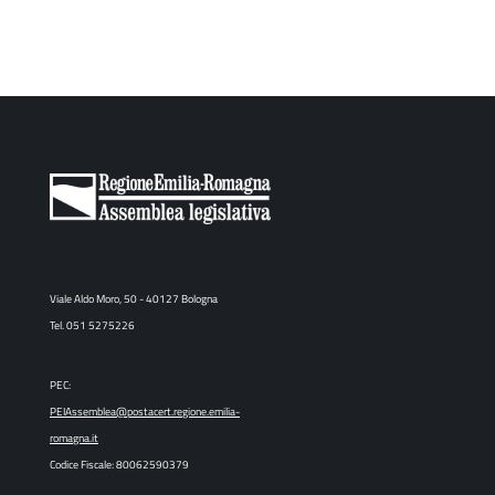
Viale Aldo Moro, 50 - 40127 Bologna
Tel. 051 5275226
PEC:
PEIAssemblea@postacert.regione.emilia-
romagna.it
Codice Fiscale: 80062590379