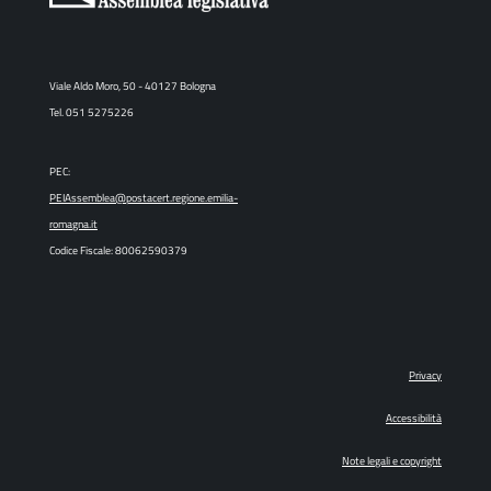
Viale Aldo Moro, 50 - 40127 Bologna
Tel. 051 5275226
PEC:
PEIAssemblea@postacert.regione.emilia-
romagna.it
Codice Fiscale: 80062590379
Privacy
Accessibilità
Note legali e copyright