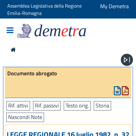
Assemblea Legislativa della Regione
My Demetra
Emilia-Romagna
dem
e
t
r
a
Documento abrogato
Rif. attivi
Rif. passivi
Testo orig.
Storia
Nascondi Note
LEGGE REGIONALE 16 luglio 1982, n. 32