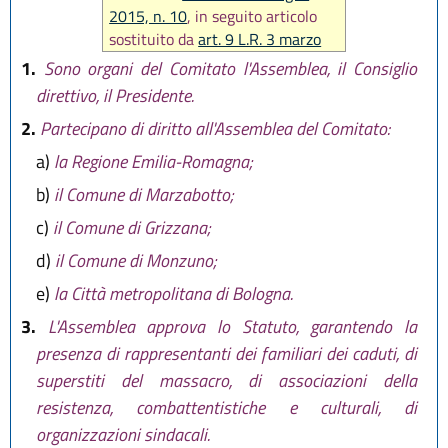
2015, n. 10
, in seguito articolo
sostituito da
art. 9 L.R. 3 marzo
2016, n. 3
)
1.
Sono organi del Comitato l'Assemblea, il Consiglio
direttivo, il Presidente.
2.
Partecipano di diritto all'Assemblea del Comitato:
a)
la Regione Emilia-Romagna;
b)
il Comune di Marzabotto;
c)
il Comune di Grizzana;
d)
il Comune di Monzuno;
e)
la Città metropolitana di Bologna.
3.
L'Assemblea approva lo Statuto, garantendo la
presenza di rappresentanti dei familiari dei caduti, di
superstiti del massacro, di associazioni della
resistenza, combattentistiche e culturali, di
organizzazioni sindacali.