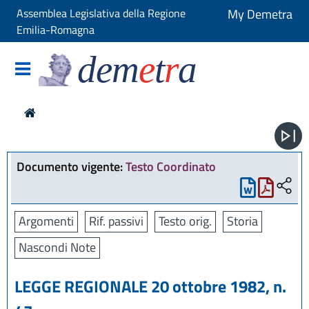
Assemblea Legislativa della Regione
My Demetra
Emilia-Romagna
dem
e
t
r
a
Documento vigente:
Testo Coordinato
Argomenti
Rif. passivi
Testo orig.
Storia
Nascondi Note
LEGGE REGIONALE 20 ottobre 1982, n.