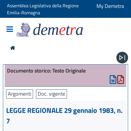
Assemblea Legislativa della Regione
My Demetra
Emilia-Romagna
dem
e
t
r
a
Documento storico: Testo Originale
Argomenti
Doc. vigente
LEGGE REGIONALE 29 gennaio 1983, n.
7