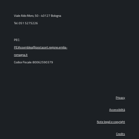
Viale Aldo Moro, 50 - 40127 Bologna
Tel. 051 5275226
PEC:
PEIAssemblea@postacert.regione.emilia-
romagna.it
Codice Fiscale: 80062590379
Privacy
Accessibilità
Note legali e copyright
Credits