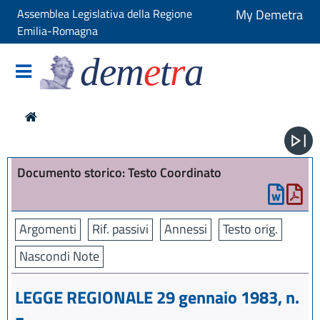
Assemblea Legislativa della Regione
My Demetra
Emilia-Romagna
dem
e
t
r
a
Documento storico: Testo Coordinato
Argomenti
Rif. passivi
Annessi
Testo orig.
Nascondi Note
LEGGE REGIONALE 29 gennaio 1983, n.