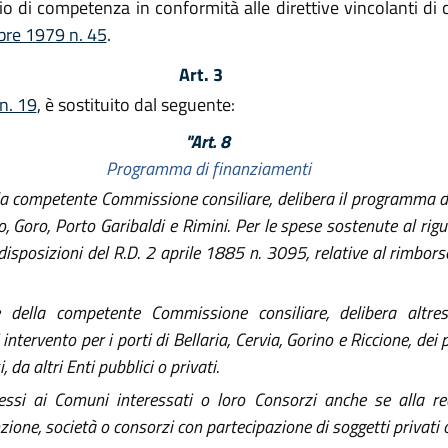
io di competenza in conformità alle direttive vincolanti di c
mbre 1979 n. 45
.
Art. 3
 n. 19
, è sostituito dal seguente:
"Art. 8
Programma di finanziamenti
la competente Commissione consiliare, delibera il programma 
ico, Goro, Porto Garibaldi e Rimini. Per le spese sostenute al rig
 disposizioni del R.D. 2 aprile 1885 n. 3095, relative al rimbor
della competente Commissione consiliare, delibera altresì
ervento per i porti di Bellaria, Cervia, Gorino e Riccione, dei po
 da altri Enti pubblici o privati.
essi ai Comuni interessati o loro Consorzi anche se alla real
one, società o consorzi con partecipazione di soggetti privati o 