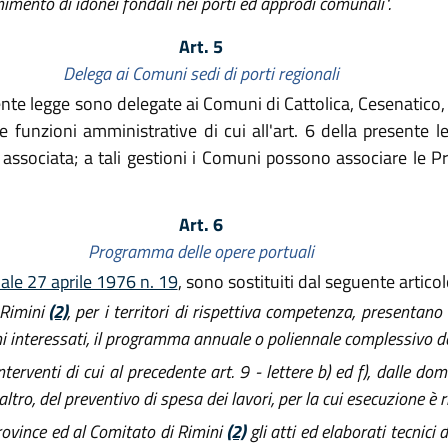
nimento di idonei fondali nei porti ed approdi comunali".
Art. 5
Delega ai Comuni sedi di porti regionali
sente legge sono delegate ai Comuni di Cattolica, Cesenatico,
i, le funzioni amministrative di cui all'art. 6 della present
associata; a tali gestioni i Comuni possono associare le Pr
Art. 6
Programma delle opere portuali
ale 27 aprile 1976 n. 19
, sono sostituiti dal seguente articol
 Rimini
(2)
, per i territori di rispettiva competenza, presentano
 interessati, il programma annuale o poliennale complessivo del
terventi di cui al precedente art. 9 - lettere b) ed f), dalle d
ltro, del preventivo di spesa dei lavori, per la cui esecuzione è r
rovince ed al Comitato di Rimini
(2)
gli atti ed elaborati tecnici 