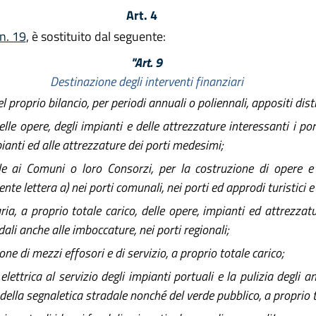
Art. 4
 n. 19
, è sostituito dal seguente:
"Art. 9
Destinazione degli interventi finanziari
proprio bilancio, per periodi annuali o poliennali, appositi dist
lle opere, degli impianti e delle attrezzature interessanti i por
pianti ed alle attrezzature dei porti medesimi;
le ai Comuni o loro Consorzi, per la costruzione di opere e l
nte lettera a) nei porti comunali, nei porti ed approdi turistici e 
, a proprio totale carico, delle opere, impianti ed attrezzatur
li anche alle imboccature, nei porti regionali;
ne di mezzi effosori e di servizio, a proprio totale carico;
elettrica al servizio degli impianti portuali e la pulizia degli 
ella segnaletica stradale nonché del verde pubblico, a proprio tot