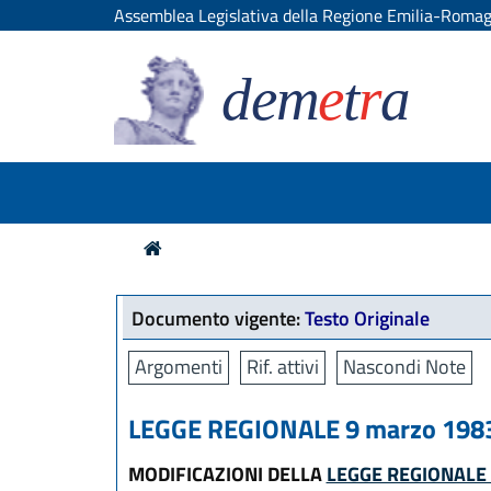
Assemblea Legislativa della Regione Emilia-Roma
dem
e
t
r
a
Documento vigente:
Testo Originale
Argomenti
Rif. attivi
Nascondi Note
LEGGE REGIONALE 9 marzo 1983,
MODIFICAZIONI DELLA
LEGGE REGIONALE 2