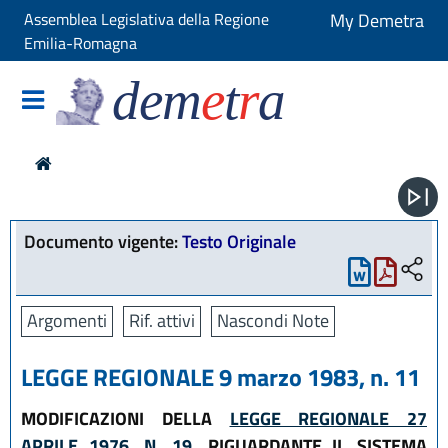
Assemblea Legislativa della Regione
My Demetra
Emilia-Romagna
dem
e
t
r
a
Documento vigente:
Testo Originale
Argomenti
Rif. attivi
Nascondi Note
LEGGE REGIONALE 9 marzo 1983, n. 11
MODIFICAZIONI DELLA
LEGGE REGIONALE 27
APRILE 1976, N. 19
, RIGUARDANTE IL SISTEMA