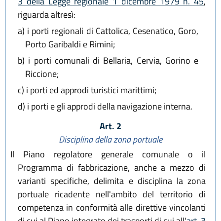
3 della Legge regionale 1 dicembre 1979 n. 45
,
riguarda altresì:
a)
i porti regionali di Cattolica, Cesenatico, Goro,
Porto Garibaldi e Rimini;
b)
i porti comunali di Bellaria, Cervia, Gorino e
Riccione;
c)
i porti ed approdi turistici marittimi;
d)
i porti e gli approdi della navigazione interna.
Art. 2
Disciplina della zona portuale
Il Piano regolatore generale comunale o il
Programma di fabbricazione, anche a mezzo di
varianti specifiche, delimita e disciplina la zona
portuale ricadente nell'ambito del territorio di
competenza in conformità alle direttive vincolanti
di cui al Piano integrato dei trasporti di cui all'
art. 3