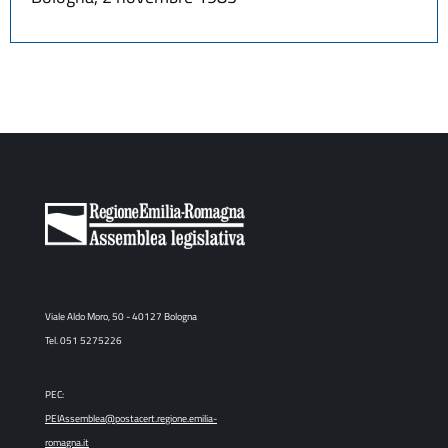
Viale Aldo Moro, 50 - 40127 Bologna
Tel. 051 5275226
PEC:
PEIAssemblea@postacert.regione.emilia-
romagna.it