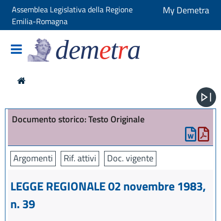
Assemblea Legislativa della Regione
My Demetra
Emilia-Romagna
dem
e
t
r
a
Documento storico: Testo Originale
Argomenti
Rif. attivi
Doc. vigente
LEGGE REGIONALE 02 novembre 1983,
n. 39