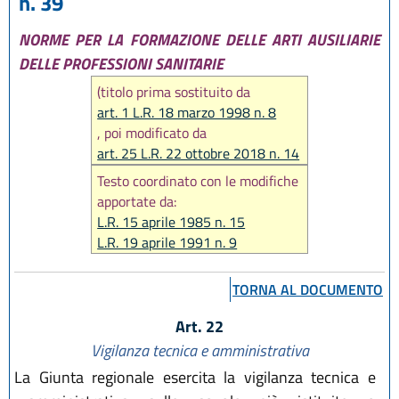
n. 39
NORME PER LA FORMAZIONE DELLE ARTI AUSILIARIE
DELLE PROFESSIONI SANITARIE
(titolo prima sostituito da
art. 1 L.R. 18 marzo 1998 n. 8
, poi modificato da
art. 25 L.R. 22 ottobre 2018 n. 14
)
Testo coordinato con le modifiche
apportate da:
L.R. 15 aprile 1985 n. 15
L.R. 19 aprile 1991 n. 9
L.R. 18 marzo 1998 n. 8
L.R. 22 ottobre 2018 n. 14
TORNA AL DOCUMENTO
L.R. 01 agosto 2019. n. 17
Art. 22
Vigilanza tecnica e amministrativa
La Giunta regionale esercita la vigilanza tecnica e