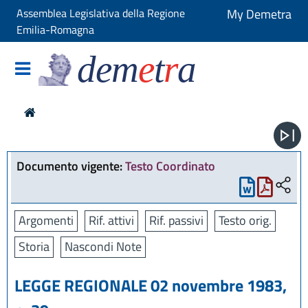
Assemblea Legislativa della Regione
My Demetra
Emilia-Romagna
dem
e
t
r
a
Documento vigente:
Testo Coordinato
Argomenti
Rif. attivi
Rif. passivi
Testo orig.
Storia
Nascondi Note
LEGGE REGIONALE 02 novembre 1983,