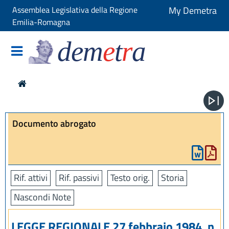
Assemblea Legislativa della Regione
My Demetra
Emilia-Romagna
dem
e
t
r
a
Documento abrogato
Rif. attivi
Rif. passivi
Testo orig.
Storia
Nascondi Note
LEGGE REGIONALE 27 febbraio 1984, n.