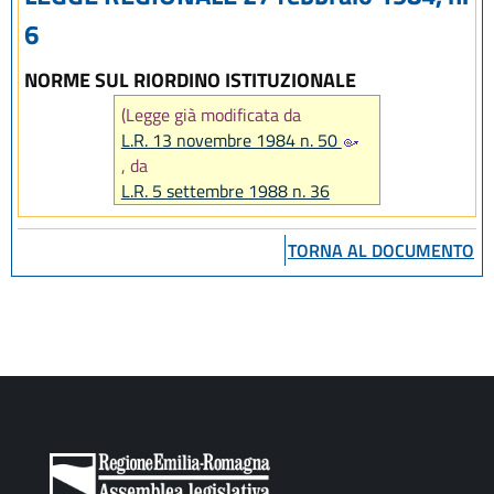
6
NORME SUL RIORDINO ISTITUZIONALE
(Legge già modificata da
L.R. 13 novembre 1984 n. 50
, da
L.R. 5 settembre 1988 n. 36
e da
L.R. 18 luglio 1991 n. 17
TORNA AL DOCUMENTO
; infine
abrogata da
art. 52 L.R. 24 marzo 2000 n. 20
)