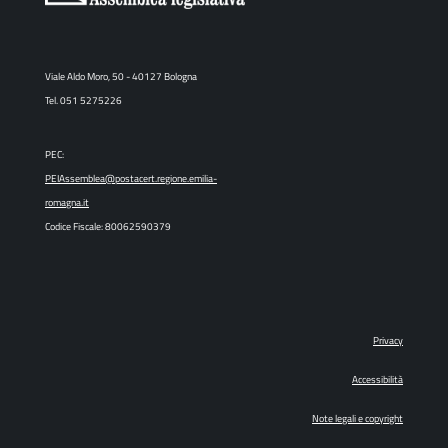
Viale Aldo Moro, 50 - 40127 Bologna
Tel. 051 5275226
PEC:
PEIAssemblea@postacert.regione.emilia-
romagna.it
Codice Fiscale: 80062590379
Privacy
Accessibilità
Note legali e copyright