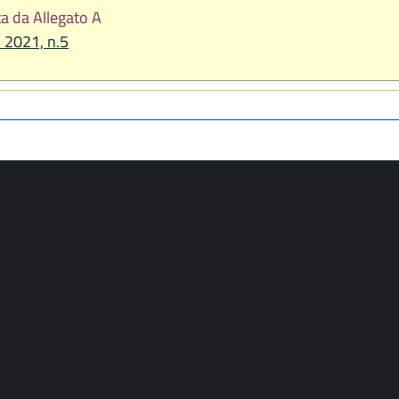
a da Allegato A
 2021, n.5