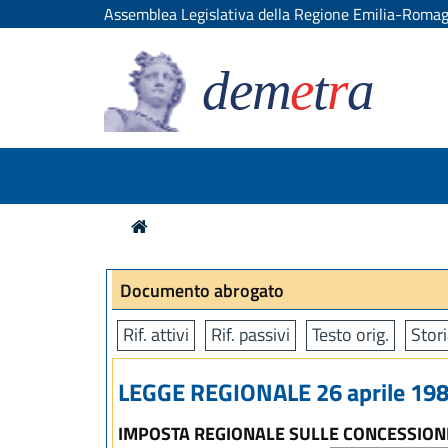
Assemblea Legislativa della Regione Emilia-Roma
dem
e
t
r
a
Documento abrogato
Rif. attivi
Rif. passivi
Testo orig.
Stori
LEGGE REGIONALE 26 aprile 1984
IMPOSTA REGIONALE SULLE CONCESSIONI 