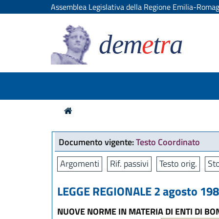
Assemblea Legislativa della Regione Emilia-Roma
dem
e
t
r
a
Documento vigente:
Testo Coordinato
Argomenti
Rif. passivi
Testo orig.
Sto
LEGGE REGIONALE 2 agosto 1984
NUOVE NORME IN MATERIA DI ENTI DI BO