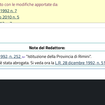
to con le modifiche apportate da:
 1992 n. 7
io 2010 n. 5
012 n. 7
re 2017, n. 25
re 2018, n. 24
2019, n. 13
Note del Redattore:
2023, n. 10
re 2023, n. 17
1992, n. 252
"Istituzione della Provincia di Rimini".
2026, n. 9
è stata abrogata. Si veda ora la
L.R. 28 dicembre 1992, n. 5