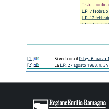
Testo coordina
L.R. 7 febbraio
L.R. 12 febbra
L.R. 6 luglio 2
L.R. 27 dicemb
L.R. 27 dicemb
L.R. 30 luglio 
L.R. 28 luglio 
L.R. 28 dicemb
[1]
Si veda ora il
D.Lgs. 6 marzo 
L.R. 28 luglio 
[2]
La
L.R. 27 agosto 1983, n. 34