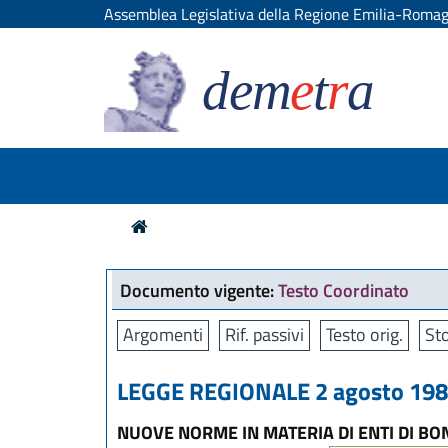
Assemblea Legislativa della Regione Emilia-Roma
dem
e
t
r
a
Documento vigente:
Testo Coordinato
Argomenti
Rif. passivi
Testo orig.
Sto
LEGGE REGIONALE 2 agosto 1984
NUOVE NORME IN MATERIA DI ENTI DI BO