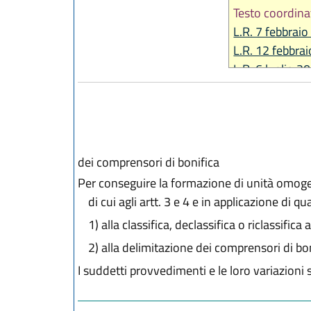
Testo coordina
L.R. 7 febbraio
L.R. 12 febbra
L.R. 6 luglio 2
L.R. 27 dicemb
L.R. 27 dicemb
L.R. 30 luglio 
L.R. 28 luglio 
dei comprensori di bonifica
L.R. 28 dicemb
L.R. 28 luglio 
Per conseguire la formazione di unità omogenee
di cui agli artt. 3 e 4 e in applicazione di q
1)
alla classifica, declassifica o riclassifica a
2)
alla delimitazione dei comprensori di bon
I suddetti provvedimenti e le loro variazioni