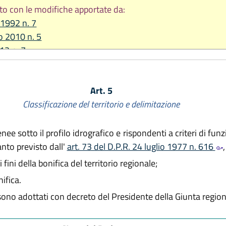
to con le modifiche apportate da:
 1992 n. 7
io 2010 n. 5
012 n. 7
re 2017, n. 25
re 2018, n. 24
Art. 5
2019, n. 13
Classificazione del territorio e delimitazione
2023, n. 10
re 2023, n. 17
2026, n. 9
 sotto il profilo idrografico e rispondenti a criteri di funzi
uanto previsto dall'
art. 73 del D.P.R. 24 luglio 1977 n. 616
i fini della bonifica del territorio regionale;
ifica.
 sono adottati con decreto del Presidente della Giunta region