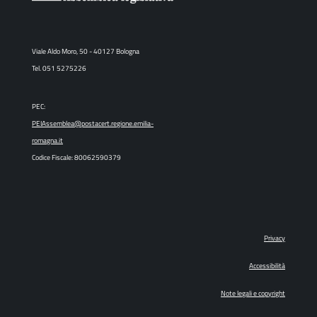
Viale Aldo Moro, 50 - 40127 Bologna
Tel. 051 5275226
PEC:
PEIAssemblea@postacert.regione.emilia-
romagna.it
Codice Fiscale: 80062590379
Privacy
Accessibilità
Note legali e copyright