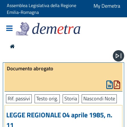
Assemblea Legislativa della Regione
My Demetra
Emilia-Romagna
dem
e
t
r
a
Documento abrogato
Rif. passivi
Testo orig.
Storia
Nascondi Note
LEGGE REGIONALE 04 aprile 1985, n.
11