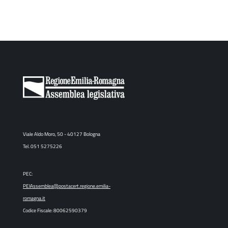
Viale Aldo Moro, 50 - 40127 Bologna
Tel. 051 5275226
PEC:
PEIAssemblea@postacert.regione.emilia-
romagna.it
Codice Fiscale: 80062590379