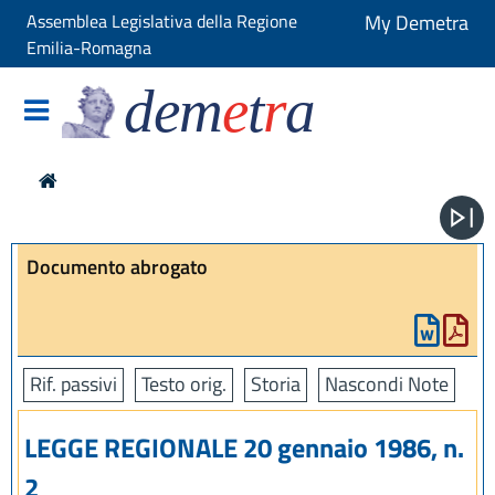
Assemblea Legislativa della Regione
My Demetra
Emilia-Romagna
dem
e
t
r
a
Documento abrogato
Rif. passivi
Testo orig.
Storia
Nascondi Note
LEGGE REGIONALE 20 gennaio 1986, n.
2