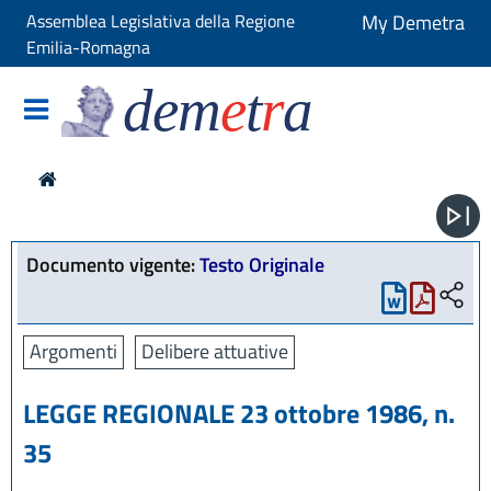
Assemblea Legislativa della Regione
My Demetra
Emilia-Romagna
dem
e
t
r
a
Documento vigente:
Testo Originale
Argomenti
Delibere attuative
LEGGE REGIONALE 23 ottobre 1986, n.
35