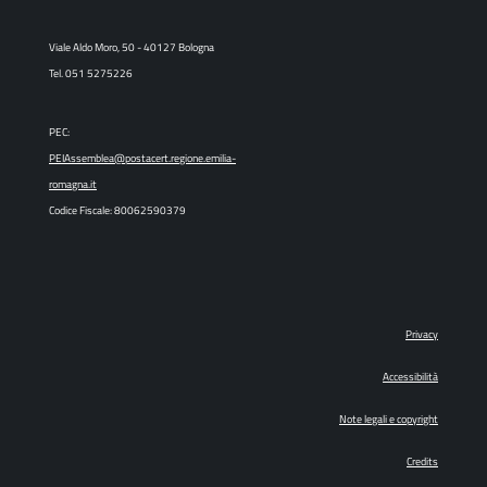
Viale Aldo Moro, 50 - 40127 Bologna
Tel. 051 5275226
PEC:
PEIAssemblea@postacert.regione.emilia-
romagna.it
Codice Fiscale: 80062590379
Privacy
Accessibilità
Note legali e copyright
Credits