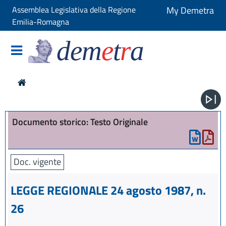
Assemblea Legislativa della Regione
My Demetra
Emilia-Romagna
dem
e
t
r
a
Documento storico: Testo Originale
Doc. vigente
LEGGE REGIONALE 24 agosto 1987, n.
26