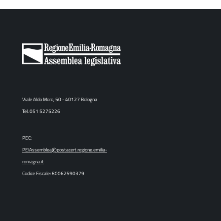
Viale Aldo Moro, 50 - 40127 Bologna
Tel. 051 5275226
PEC:
PEIAssemblea@postacert.regione.emilia-
romagna.it
Codice Fiscale: 80062590379