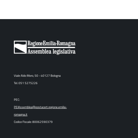
Viale Aldo Moro, 50 - 40127 Bologna
Tel. 051 5275226
PEC:
PEIAssemblea@postacert.regione.emilia-
romagna.it
Codice Fiscale: 80062590379