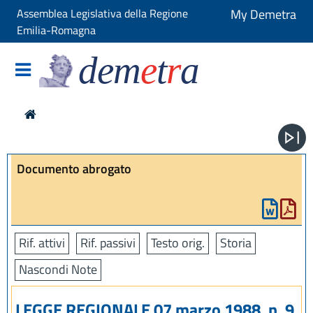
Assemblea Legislativa della Regione
My Demetra
Emilia-Romagna
dem
e
t
r
a
Documento abrogato
Rif. attivi
Rif. passivi
Testo orig.
Storia
Nascondi Note
LEGGE REGIONALE 07 marzo 1988, n. 9